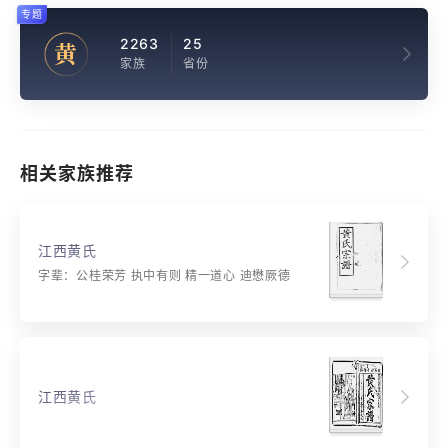
专题
2263
25
黄
家族
省份
相关家族推荐
江西黄氏
字辈：公桂荣芳 执中有则 精一道心 迪懋厥德
江西黄氏