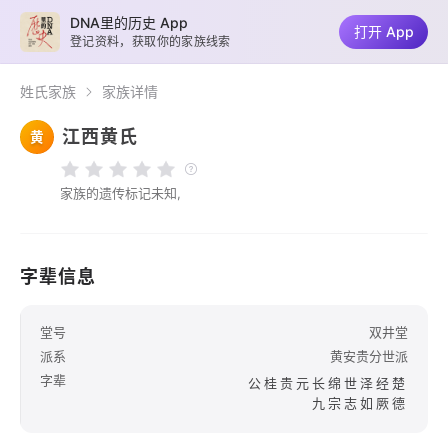
DNA里的历史 App
打开 App
登记资料，获取你的家族线索
姓氏家族
家族详情
江西黄氏
黄
家族的遗传标记未知,
字辈信息
堂号
双井堂
派系
黄安贵分世派
字辈
公桂贵元长绵世泽经楚
九宗志如厥德