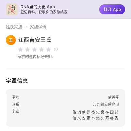
DNA里的历史 App
打开 App
登记资料，获取你的家族线索
姓氏家族
家族详情
江西吉安王氏
王
家族的遗传标记未知,
字辈信息
堂号
益善堂
派系
万九郎公后裔派
字辈
佐辅朝纲盛忠良在国邦
信义安家本悠久万馨香