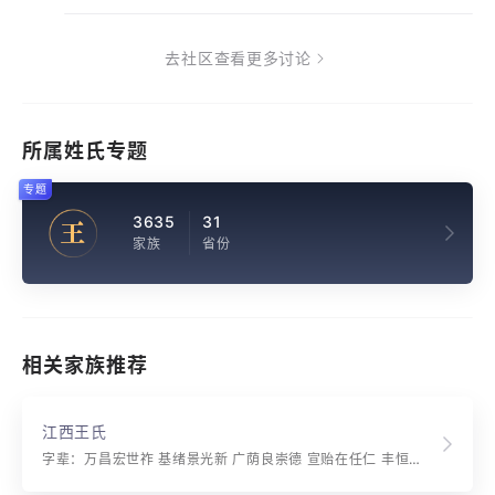
去社区查看更多讨论
所属姓氏专题
专题
3635
31
王
家族
省份
相关家族推荐
江西王氏
字辈：万昌宏世祚 基绪景光新 广荫良崇德 宣贻在任仁 丰恒家有庆 泰益国同遵 启运绵先泽 增荣兆永春