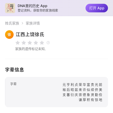
DNA里的历史 App
打开 App
登记资料，获取你的家族线索
姓氏家族
家族详情
江西上饶徐氏
徐
家族的遗传标记未知,
字辈信息
字辈
元亨利贞荣华富贵光前
裕后昭兹来许似续侪美
支蕃衍庆崇德象贤勤俭
谦厚积有馀地