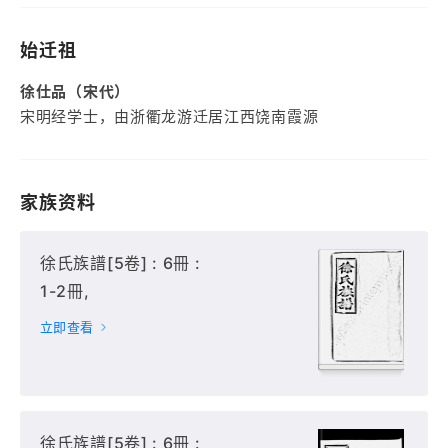
始迁祖
徐仕品（宋代）
宋明经学士，由浙衢龙游迁居江西饶南霞源
家族资料
徐氏族譜[5卷] : 6冊 :
1-2冊,
立即查看
徐氏族譜[5卷] : 6冊 :