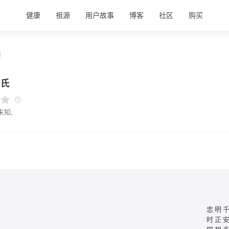
健康
祖源
用户故事
博客
社区
购买
情
张氏
未知,
忠明
时正