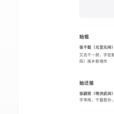
始祖
张千载（元至元间
又名千一郎，字宏
阳）南乡新墙市
始迁祖
张嗣贤（明洪武间
字帝用，千载曾孙