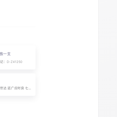
族一支
：D-Z41250
字辈：天道益世达 廷广应时良 七英后裔合 派语英裔传 合美珂里步 前修第峻齐 标甲恩纶福 泽悠振绳峥 大业孝友绍 先猷光裕崇 儒定家声永 作求