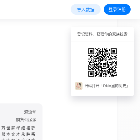
登录注册
导入数据
登记资料，获取你的家族线索
扫码打开「DNA里的历史」
源流堂
嗣贤公房派
千万世嗣孝绍相廷
安邦本文才永胜宗