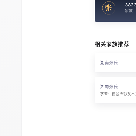
382
张
家族
相关家族推荐
湖南张氏
湘蜀张氏