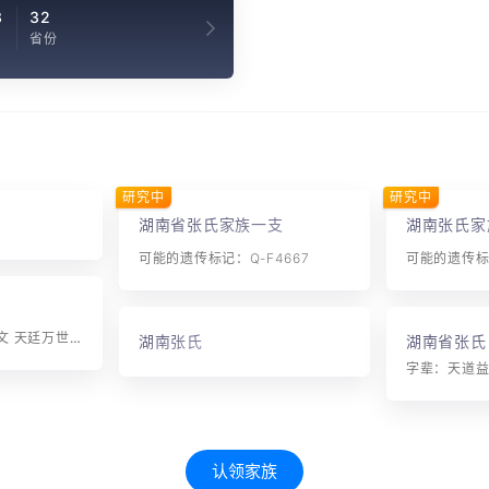
3
32
省份
研究中
研究中
湖南省张氏家族一支
湖南张氏家
可能的遗传标记：Q-F4667
可能的遗传标记
字辈：德谷应彰友本文 天廷万世国维京(天万元国京大学) 光宗思继述 开胤启良贤 仁孝承先志 伦正祚永昌
湖南张氏
湖南省张氏
认领家族