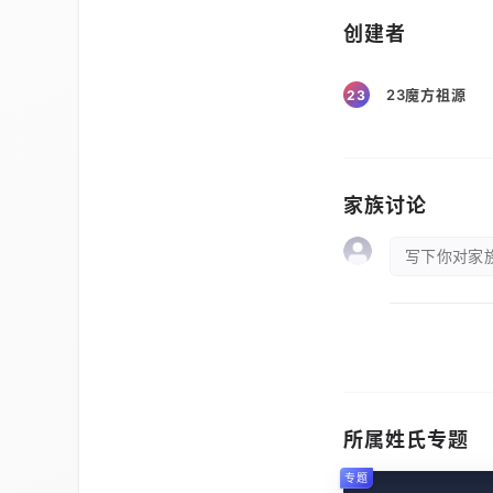
创建者
23魔方祖源
23
家族讨论
写下你对家族
所属姓氏专题
专题