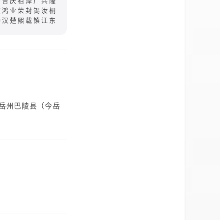
多吉庆祖泽广兴隆
钦鸿业荣封锡汝桐
钟汉楚熙载镇江东
岳州巴陵县（今岳