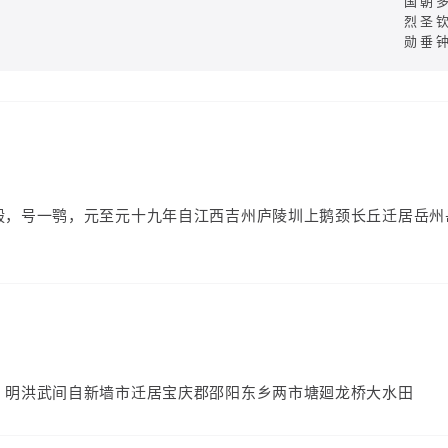
国朝
烈圣
勋垂
）
毅，号一鹗，元至元十九年自江西吉州庐陵圳上鹅颈长丘迁居岳州
）
，明洪武间自新墙市迁居宝庆郡邵阳东乡两市塘廻龙桥大水田