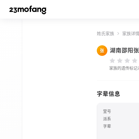
姓氏家族
家族详
湖南邵阳
张
家族的遗传标记
字辈信息
堂号
派系
字辈