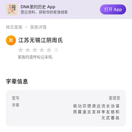
DNA里的历史 App
打开 App
登记资料，获取你的家族线索
姓氏家族
家族详情
江苏无锡江阴周氏
周
家族的遗传标记未知,
字辈信息
堂号
爱莲堂
字辈
祖功宗德源远流长诒谋
燕翼逢吉发祥孝友慈和
文武蕃昌