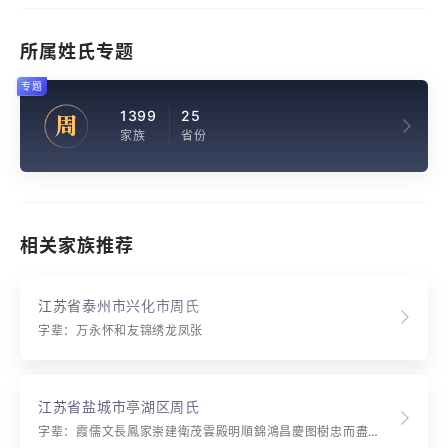
所属姓氏专题
专题
1399
25
周
家族
省份
相关家族推荐
江苏省泰州市兴化市周氏
字辈：万永怀和友锦绣龙凤张
江苏省盐城市亭湖区周氏
字辈：霞儒文長鳳家崇建衛茂雲殿明順錦鴻昌慶图樹忠而盡命孰立起敬孝則順天守忠殉國