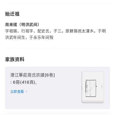
始迁祖
周来储（明洪武间）
字祖锡，行祖字，配史氏，子三。原籍锡邑太澲乡。于明
洪武年间生，于永乐年间殁
家族资料
澄江華莊周氏宗譜[6卷]
: 6冊(416頁),
立即查看