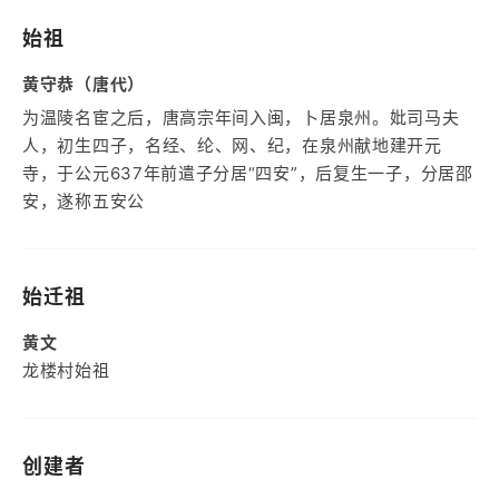
始祖
黄守恭（唐代）
为温陵名宦之后，唐高宗年间入闽，卜居泉州。妣司马夫
人，初生四子，名经、纶、网、纪，在泉州献地建开元
寺，于公元637年前遣子分居“四安”，后复生一子，分居邵
安，遂称五安公
始迁祖
黄文
龙楼村始祖
创建者