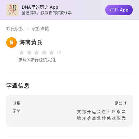
DNA里的历史 App
打开 App
登记资料，获取你的家族线索
姓氏家族
家族详情
海南黄氏
黄
家族的遗传标记未知,
字辈信息
派系
峭公派
字辈
文邦开运会杰士世永昌
毓秀承基业钟英照祖光