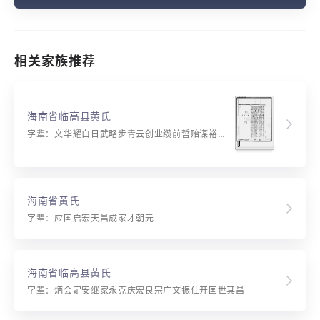
相关家族推荐
海南省临高县黄氏
字辈：文华耀白日武略步青云创业缵前哲贻谋裕后昆忠诚为俊秀勤奋能超群本固树永茂源长流久存
海南省黄氏
字辈：应国启宏天昌成家才朝元
海南省临高县黄氏
字辈：炳会定安继家永克庆宏良宗广文振仕开国世其昌