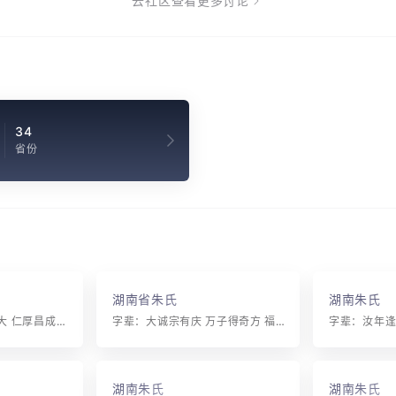
去社区查看更多讨论
34
省份
湖南省朱氏
湖南朱氏
字辈：世泽景思溥海大 仁厚昌成勋绍芳 贤才际泰运 家国永隆康 忠孝承先德 诗文继序皇 贤才际泰运 家国美鸿章 忠孝承先德 诗文继祖光 懋修宜立业 端品贵惇常 本远从传一 培源道孔臧
字辈：大诚宗有庆 万子得奇方 福寿广文庭 元昌正与继 太原圭彦士 梦应世希公 必惟天仲志 汉以胜朝隆
湖南朱氏
湖南朱氏