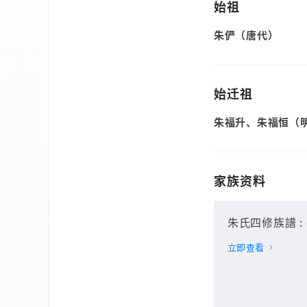
始祖
朱俨（唐代）
始迁祖
朱福升、朱福恒（
家族资料
朱氏四修族譜 : 
立即查看