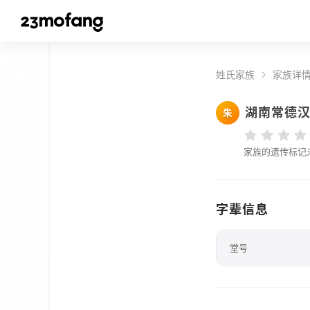
姓氏家族
家族详
湖南常德
朱
家族的遗传标记
字辈信息
堂号