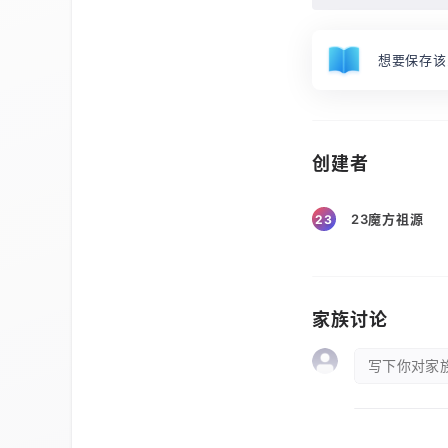
想要保存该
创建者
23魔方祖源
23
家族讨论
写下你对家族