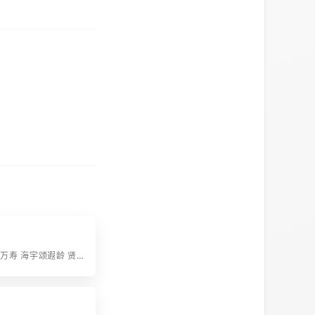
字辈：汝年逢万寿 海宇颂遐龄 贤德登高位 书香发满庭 本枝培植厚 富贵永芳馨