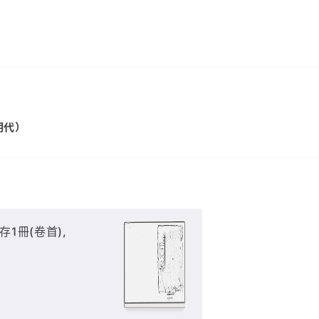
明代）
存1冊(卷首),