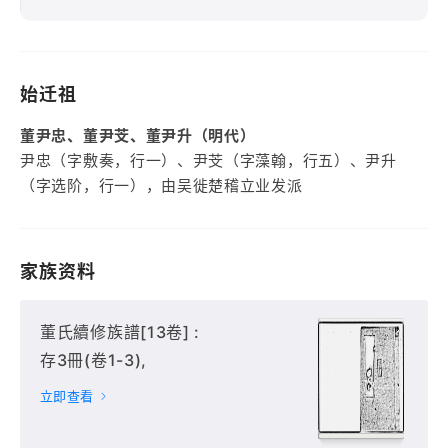
始迁祖
董尹忠、董尹芠、董尹升（明代）
尹忠（字敷奏，行一）、尹芠（字藻翰，行五）、尹升
（字选阶，行一），由吴徙楚稽立业发派
家族资料
董氏續修族譜[13卷] :
存3冊(卷1-3),
立即查看