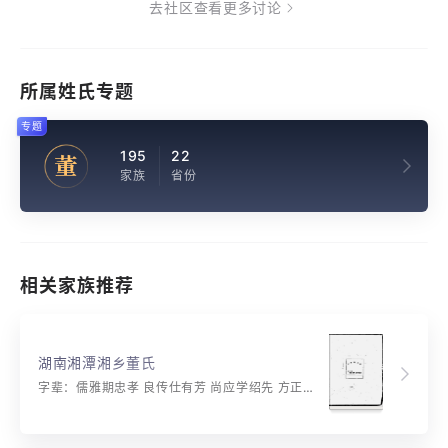
去社区查看更多讨论
所属姓氏专题
专题
195
22
董
家族
省份
相关家族推荐
湖南湘潭湘乡董氏
字辈：儒雅期忠孝 良传仕有芳 尚应学绍先 方正辅家邦 大启声名远 宏开世泽长 鸿文昭盛治 华国迪前光