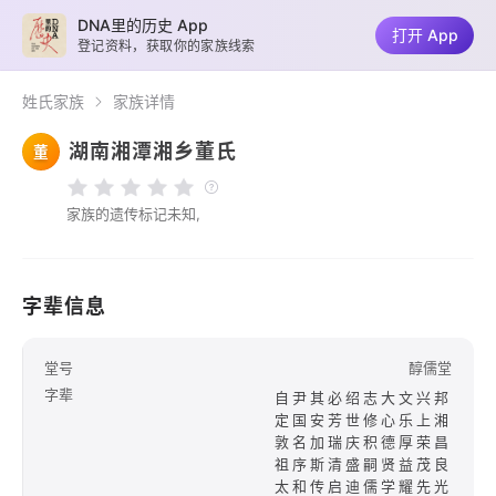
DNA里的历史 App
打开 App
登记资料，获取你的家族线索
姓氏家族
家族详情
湖南湘潭湘乡董氏
董
家族的遗传标记未知,
字辈信息
堂号
醇儒堂
字辈
自尹其必绍志大文兴邦
定国安芳世修心乐上湘
敦名加瑞庆积德厚荣昌
祖序斯清盛嗣贤益茂良
太和传启迪儒学耀先光