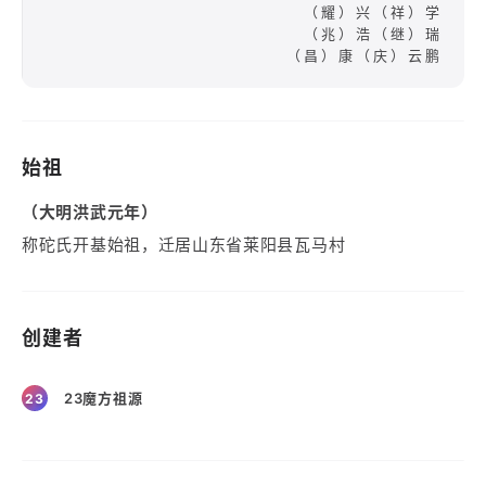
（耀）兴（祥）学
（兆）浩（继）瑞
（昌）康（庆）云鹏
始祖
（大明洪武元年）
称砣氏开基始祖，迁居山东省莱阳县瓦马村
创建者
23魔方祖源
23