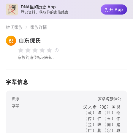
DNA里的历史 App
打开 App
登记资料，获取你的家族线索
姓氏家族
家族详情
山东倪氏
倪
家族的遗传标记未知,
字辈信息
派系
罗洛沟族恒公
字辈
汉文希（宪）国良
（政）法（世）绍
（传）仁（玉）伟
（金）峰（同）建
（广）鹏（宗）政