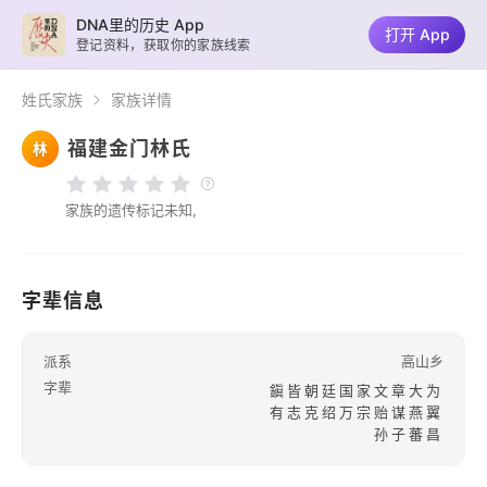
DNA里的历史 App
打开 App
登记资料，获取你的家族线索
姓氏家族
家族详情
福建金门林氏
林
家族的遗传标记未知,
字辈信息
派系
高山乡
字辈
鎭皆朝廷国家文章大为
有志克绍万宗贻谋燕翼
孙子蕃昌