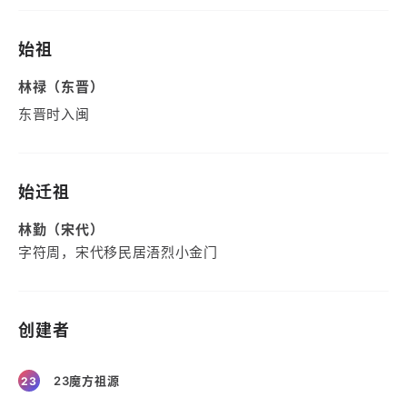
始祖
林禄（东晋）
东晋时入闽
始迁祖
林勤（宋代）
字符周，宋代移民居浯烈小金门
创建者
23魔方祖源
23