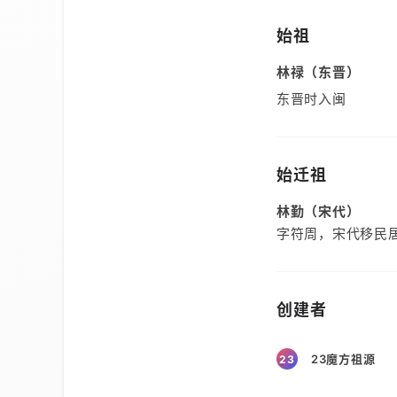
始祖
林禄（东晋）
东晋时入闽
始迁祖
林勤（宋代）
字符周，宋代移民
创建者
23魔方祖源
23