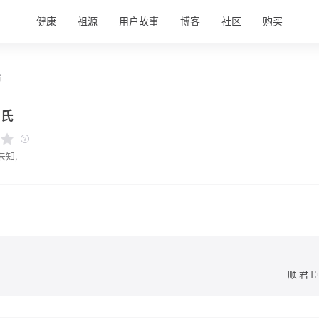
健康
祖源
用户故事
博客
社区
购买
情
林氏
未知,
顺君