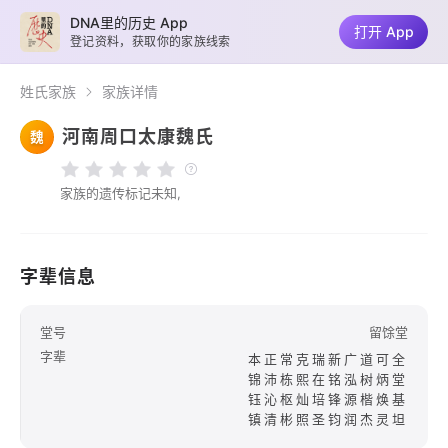
DNA里的历史 App
打开 App
登记资料，获取你的家族线索
姓氏家族
家族详情
河南周口太康魏氏
魏
家族的遗传标记未知,
字辈信息
堂号
留馀堂
字辈
本正常克瑞新广道可全
锦沛栋熙在铭泓树炳堂
钰沁枢灿培锋源楷焕基
镇清彬照圣钧润杰灵坦