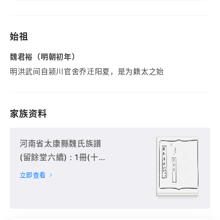
始祖
魏君裕（明朝初年）
明洪武间自颍川官舍乔迁阳夏，是为籍太之始
家族资料
河南省太康縣魏氏族譜
(留餘堂六續) : 1冊(十
八門住南魏莊),
立即查看