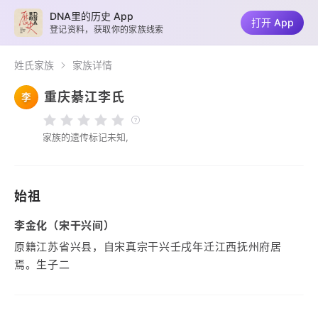
DNA里的历史 App
打开 App
登记资料，获取你的家族线索
姓氏家族
家族详情
重庆綦江李氏
李
家族的遗传标记未知,
始祖
李金化（宋干兴间）
原籍江苏省兴县，自宋真宗干兴壬戌年迁江西抚州府居
焉。生子二