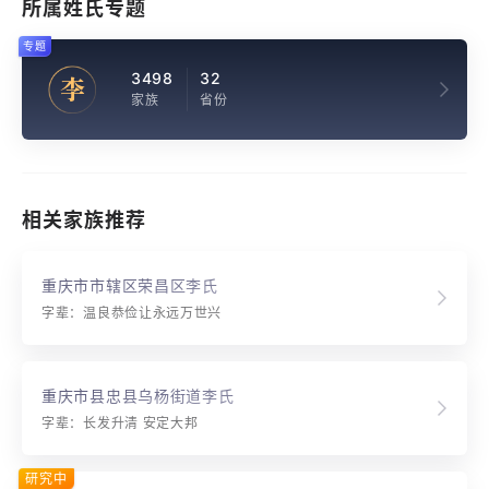
所属姓氏专题
专题
3498
32
李
家族
省份
相关家族推荐
重庆市市辖区荣昌区李氏
字辈：温良恭俭让永远万世兴
重庆市县忠县乌杨街道李氏
字辈：长发升清 安定大邦
研究中