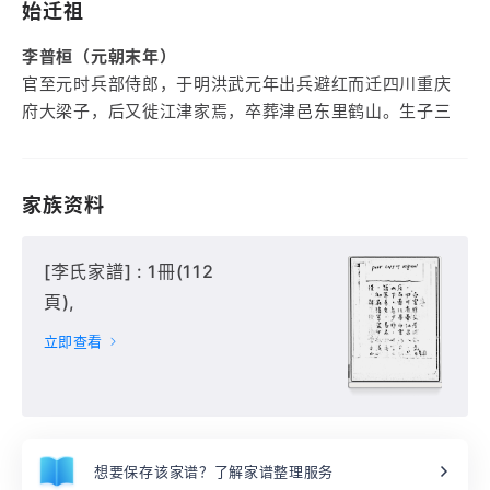
始迁祖
李普桓（元朝末年）
官至元时兵部侍郎，于明洪武元年出兵避红而迁四川重庆
府大梁子，后又徙江津家焉，卒葬津邑东里鹤山。生子三
家族资料
[李氏家譜] : 1冊(112
頁),
立即查看
想要保存该家谱？了解家谱整理服务