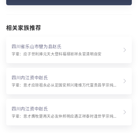
相关家族推荐
四川省乐山市犍为县赵氏
字辈：应子世利捧元天大登科福禄祯祥永官清明自安
四川内江资中赵氏
字辈：思才应琮祖永必从定国安邦兴隆维万代富贵昌学宗纯修品行守名士训尚志能中立近仁方荣庆
四川内江资中赵氏
字辈：思才膺牧楚再天必友仲邦明应遇正祥泰时逢世学宗纯修品行守名士训尚志能中立近仁方荣庆