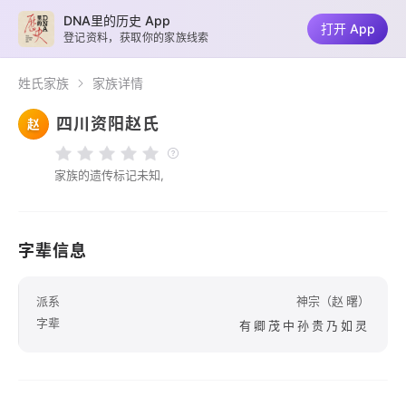
DNA里的历史 App
打开 App
登记资料，获取你的家族线索
姓氏家族
家族详情
四川资阳赵氏
赵
家族的遗传标记未知,
字辈信息
派系
神宗（赵 曙）
字辈
有卿茂中孙贵乃如灵