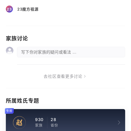
23魔方祖源
23
家族讨论
写下你对家族的疑问或看法 ...
去社区查看更多讨论
所属姓氏专题
专题
930
28
赵
家族
省份