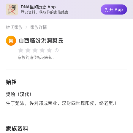
DNA里的历史 App
打开 App
登记资料，获取你的家族线索
姓氏家族
家族详情
山西临汾洪洞樊氏
樊
家族的遗传标记未知,
始祖
樊哙（汉代）
生于楚沛，佐刘邦成帝业，汉封四世舞阳侯，终老樊川
家族资料