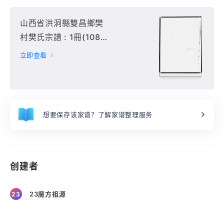
山西省洪洞縣雙昌鄉樊
村樊氏宗譜 : 1冊(108
頁),
立即查看
想要保存该家谱？了解家谱整理服务
创建者
23魔方祖源
23