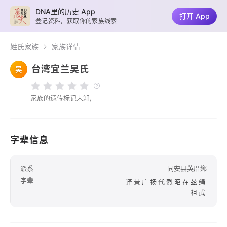
DNA里的历史 App
打开 App
登记资料，获取你的家族线索
姓氏家族
家族详情
台湾宜兰吴氏
吴
家族的遗传标记未知,
字辈信息
派系
同安县英厝鄕
字辈
谨景广扬代烈昭在兹绳
祖武