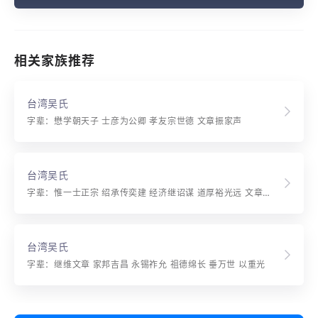
相关家族推荐
台湾吴氏
字辈：懋学朝天子 士彦为公卿 孝友宗世德 文章振家声
台湾吴氏
字辈：惟一士正宗 绍承传奕建 经济继诏谋 道厚裕光远 文章资国本 诗礼振家声 世德渊源永 绵延庆显荣
台湾吴氏
字辈：继维文章 家邦吉昌 永锡祚允 祖德绵长 垂万世 以重光