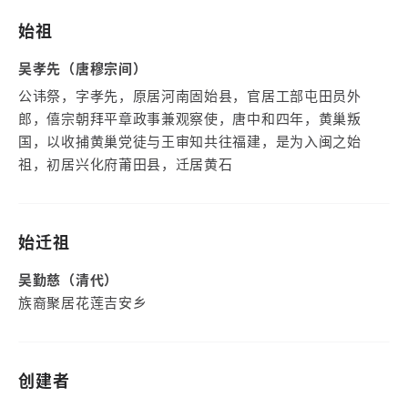
始祖
吴孝先（唐穆宗间）
公讳祭，字孝先，原居河南固始县，官居工部屯田员外
郎，僖宗朝拜平章政事兼观察使，唐中和四年，黄巢叛
国，以收捕黄巢党徒与王审知共往福建，是为入闽之始
祖，初居兴化府莆田县，迁居黄石
始迁祖
吴勤慈（清代）
族裔聚居花莲吉安乡
创建者