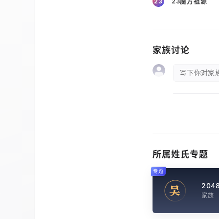
23魔方祖源
23
家族讨论
写下你对家族
所属姓氏专题
专题
204
吴
家族