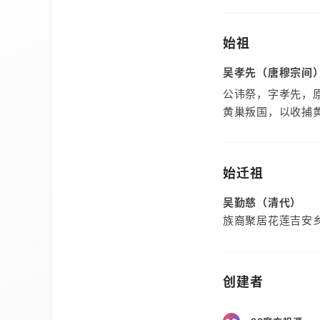
始祖
吴孝先（唐穆宗间
公讳祭，字孝先，
黄巢叛国，以收捕
始迁祖
吴勤慈（清代）
族裔聚居花莲吉安
创建者