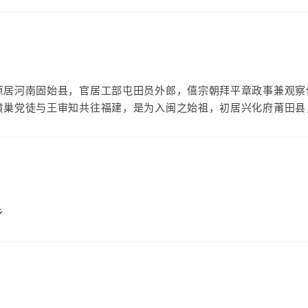
）
原居河南固始县，官居工部屯田员外郎，僖宗朝拜平章政事兼观察
黄巢党徒与王审知共往福建，是为入闽之始祖，初居兴化府莆田县
乡