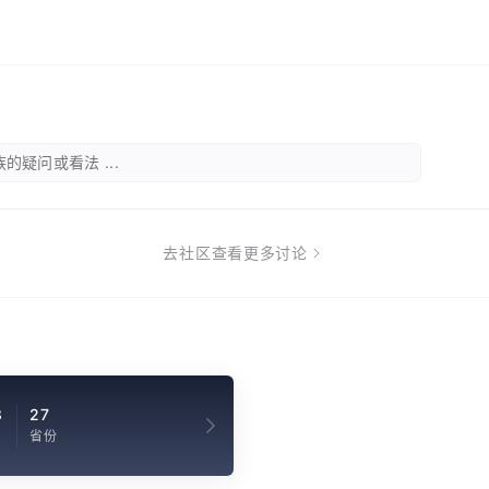
的疑问或看法 ...
去社区查看更多讨论
8
27
省份