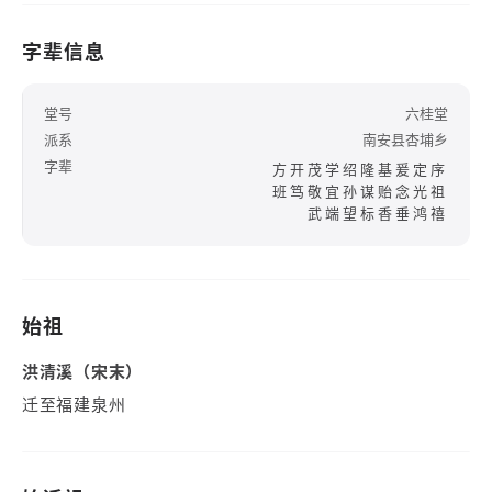
字辈信息
堂号
六桂堂
派系
南安县杏埔乡
字辈
方开茂学绍隆基爰定序
班笃敬宜孙谋贻念光祖
武端望标香垂鸿禧
始祖
洪清溪（宋末）
迁至福建泉州