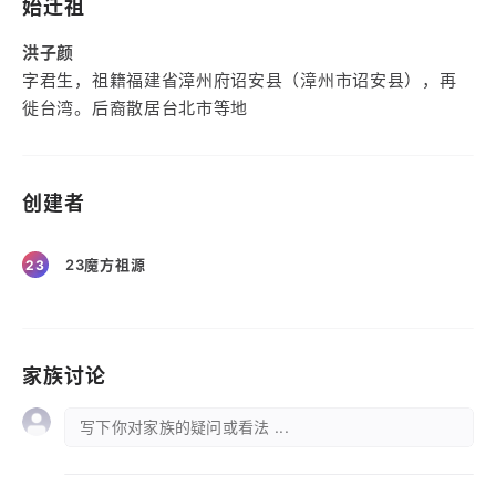
始迁祖
洪子颜
字君生，祖籍福建省漳州府诏安县（漳州市诏安县），再
徙台湾。后裔散居台北市等地
创建者
23魔方祖源
23
家族讨论
写下你对家族的疑问或看法 ...