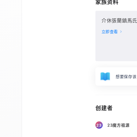
家族资料
介休張蘭鎮馬氏族譜
立即查看
想要保存该
创建者
23魔方祖源
23