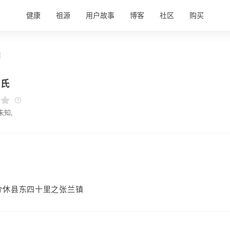
健康
祖源
用户故事
博客
社区
购买
情
马氏
未知,
介休县东四十里之张兰镇