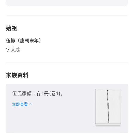
始祖
伍鲸（唐朝末年）
字大成
家族资料
伍氏家譜 : 存1冊(卷1),
立即查看