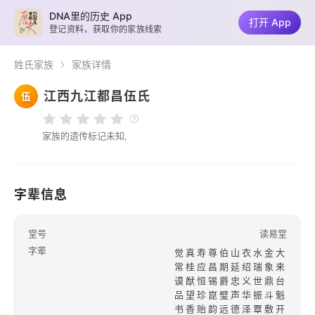
DNA里的历史 App
打开 App
登记资料，获取你的家族线索
姓氏家族
家族详情
江西九江都昌伍氏
伍
家族的遗传标记未知,
字辈信息
堂号
读易堂
字辈
觉真寿尊伯山衣水金大
常桂应昌期延绍瑞象来
谟猷恒锡爵忠义世鼎台
品望珍崑璧声华振斗魁
书香贻韵远德泽覃敷开