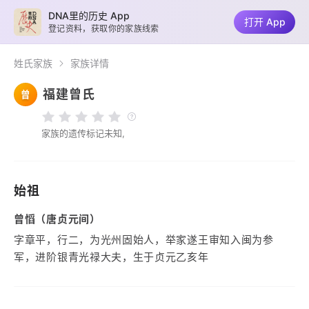
DNA里的历史 App
打开 App
登记资料，获取你的家族线索
姓氏家族
家族详情
福建曾氏
曾
家族的遗传标记未知,
始祖
曾慆（唐贞元间）
字章平，行二，为光州固始人，举家遂王审知入闽为参
军，进阶银青光禄大夫，生于贞元乙亥年