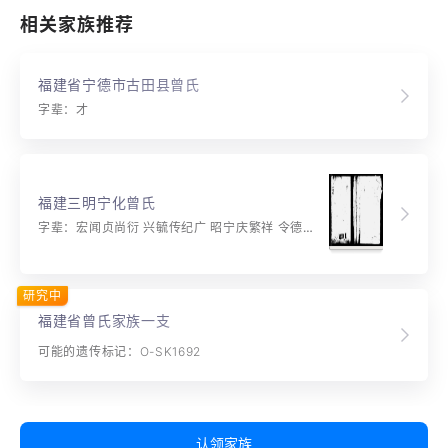
相关家族推荐
福建省宁德市古田县曾氏
字辈：才
福建三明宁化曾氏
字辈：宏闻贞尚衍 兴毓传纪广 昭宁庆繁祥 令德维垂佑 钦绍念显扬
研究中
福建省曾氏家族一支
可能的遗传标记：O-SK1692
认领家族