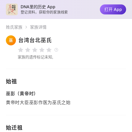
DNA里的历史 App
打开 App
登记资料，获取你的家族线索
姓氏家族
家族详情
台湾台北巫氏
巫
家族的遗传标记未知,
始祖
巫彭（黄帝时）
黄帝时大臣巫彭作医为巫氏之始
始迁祖