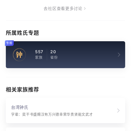
去社区查看更多讨论
所属姓氏专题
专题
557
20
钟
家族
省份
相关家族推荐
台湾钟氏
字辈：奕干书盛赐汉有万兴德幸荣华贵贤能文武才