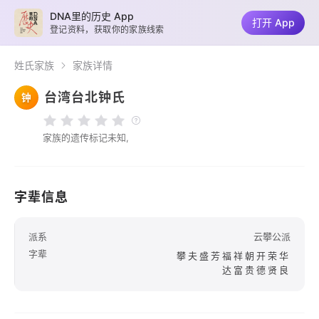
DNA里的历史 App
打开 App
登记资料，获取你的家族线索
姓氏家族
家族详情
台湾台北钟氏
钟
家族的遗传标记未知,
字辈信息
派系
云攀公派
字辈
攀夫盛芳福祥朝开荣华
达富贵德贤良