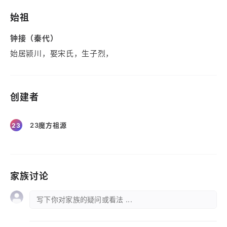
始祖
钟接（秦代）
始居颍川，娶宋氏，生子烈，
创建者
23魔方祖源
23
家族讨论
写下你对家族的疑问或看法 ...