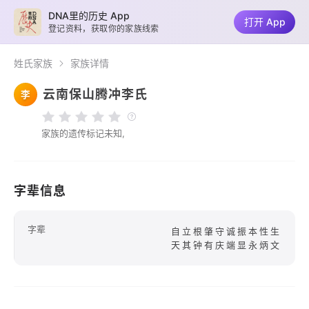
DNA里的历史 App
打开 App
登记资料，获取你的家族线索
姓氏家族
家族详情
云南保山腾冲李氏
李
家族的遗传标记未知,
字辈信息
字辈
自立根肇守诚振本性生
天其钟有庆端显永炳文