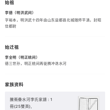
始祖
李德（明洪武间）
字裕本，明洪武十四年由山东益都县北城随师平滇，封昭
信都尉
始迁祖
李全明（明正统间）
德三世孙，明正统间再徙腾冲迭水河
家族资料
騰衝疊水河李氏家譜 : 1
冊(25雙頁),