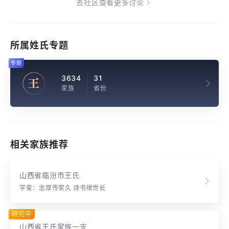
去社区查看更多讨论
所属姓氏专题
专题
3634
31
王
家族
省份
相关家族推荐
山西省临汾市王氏
字辈：忠厚传家久 诗书继世长
研究中
山西省王氏家族一支