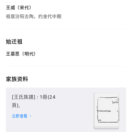
王威（宋代）
祖居汾阳古陶，约金代中期
始迁祖
王慕思（明代）
家族资料
[王氏族譜] : 1冊(24
頁),
立即查看