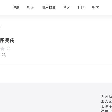
健康
祖源
用户故事
博客
社区
购买
情
崇阳吴氏
未知,
志必
国大
长源
祥瑞