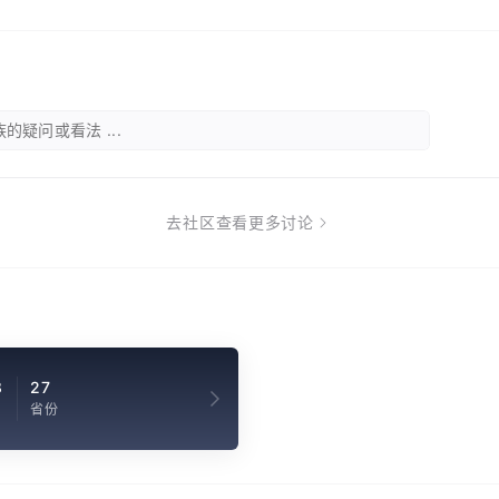
的疑问或看法 ...
去社区查看更多讨论
8
27
省份