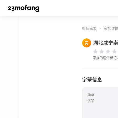
姓氏家族
家族详
湖北咸宁
吴
家族的遗传标记
字辈信息
派系
字辈