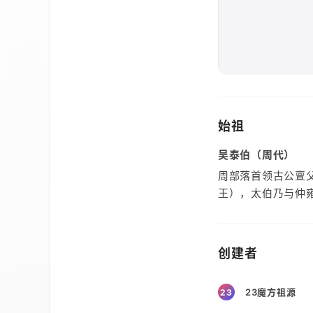
始祖
吴泰伯（周代）
周部落首领古公亶
王），太伯乃与仲
创建者
23魔方祖源
23