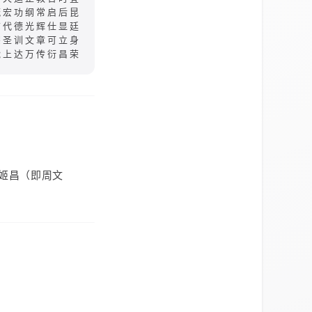
毓宏功纲常启后昆
前代德光辉仕显廷
宗圣训文章可立身
能上达万传衍昌荣
姬昌（即周文