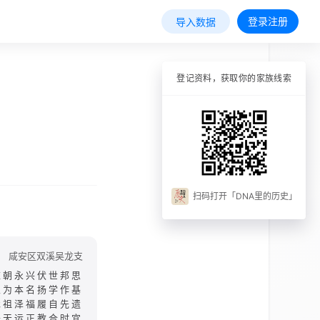
登录注册
导入数据
登记资料，获取你的家族线索
扫码打开「DNA里的历史」
咸安区双溪吴龙支
应朝永兴伏世邦思
家为本名扬学作基
承祖泽福履自先遗
开天运正教合时宜