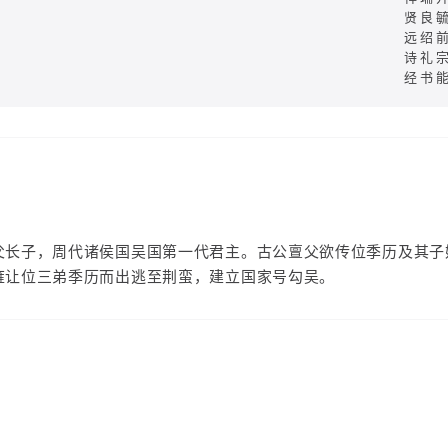
贤良
远绍
诗礼
经书
父长子，周代诸侯国吴国第一代君主。古公亶父欲传位季历及其子
雍让位三弟季历而出逃至荆蛮，建立国家号勾吴。