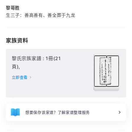
黎蕚胜
生三子：善高善有、善全葬于九龙
家族资料
黎氏宗族家譜 : 1冊(21
頁),
立即查看
想要保存该家谱？了解家谱整理服务