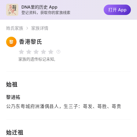
DNA里的历史 App
打开 App
登记资料，获取你的家族线索
姓氏家族
家族详情
香港黎氏
黎
家族的遗传标记未知,
始祖
黎进祐
公乃东粤城府洲潘偶县人，生三子：蕚发、蕚胜、蕚贵
始迁祖