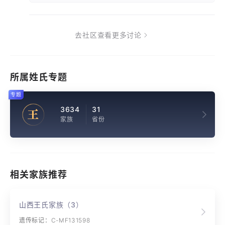
去社区查看更多讨论
所属姓氏专题
专题
3634
31
王
家族
省份
相关家族推荐
山西王氏家族（3）
遗传标记：C-MF131598