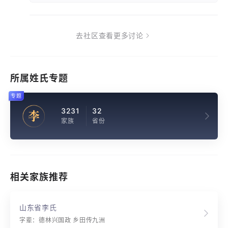
去社区查看更多讨论
所属姓氏专题
专题
3231
32
李
家族
省份
相关家族推荐
山东省李氏
字辈：德林兴国政 乡田传九洲