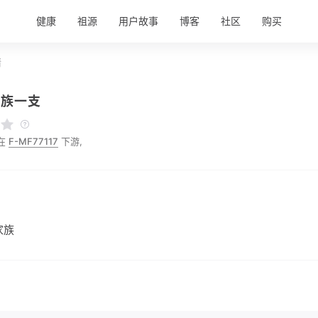
健康
祖源
用户故事
博客
社区
购买
情
家族一支
在
F-MF77117
下游,
家族