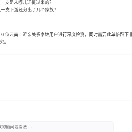
家族一支是从哪儿迁徙过来的？
家族一支下游还分出了几个家族？
 6 位云南非近亲关系李姓用户进行深度检测，同时需要此单倍群下
研究。
的疑问或看法 ...