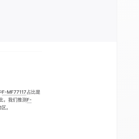
中
F-MF77117
占比是
据此，我们推测
F-
地区。