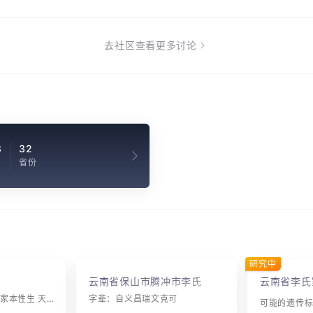
去社区查看更多讨论
8
32
省份
研究中
云南省保山市腾冲市李氏
云南省李氏
字辈：自立根希成 维家本性生 天其中有庆 端显永炳文
字辈：自义昌瑞文克可
可能的遗传标记