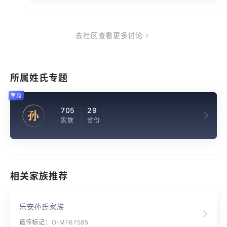
去社区查看更多讨论
所属姓氏专题
专题
705
29
孙
家族
省份
相关家族推荐
乐安孙氏家族
遗传标记：O-MF67585