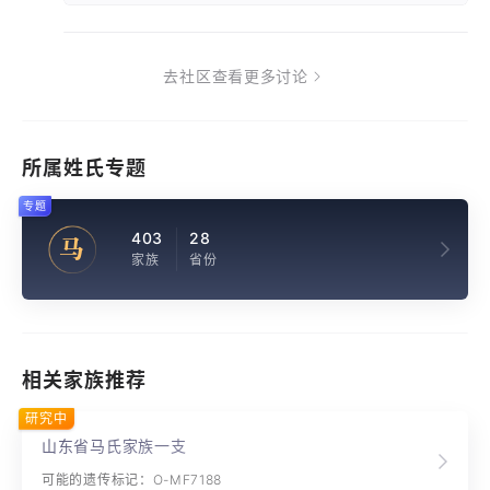
去社区查看更多讨论
所属姓氏专题
专题
403
28
马
家族
省份
相关家族推荐
研究中
山东省马氏家族一支
可能的遗传标记：O-MF7188