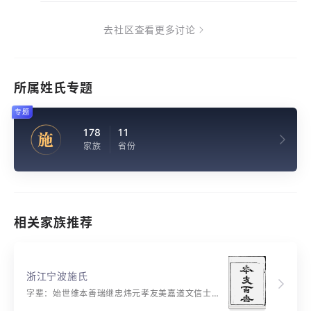
去社区查看更多讨论
所属姓氏专题
专题
178
11
施
家族
省份
相关家族推荐
浙江宁波施氏
字辈：始世维本善瑞继忠炜元孝友美嘉道文信士仁义良久致享福吉祥荣礼阳名德启万芳富贵永康甯恭贤正悠丰庚壎丙坡肇琛沛定全和安君邦国钊庆静承通泰烈志宏行章绪才显英宝彤豫发灵光盆增振椿岳集玉典寿昌松兰彩秀茂恒锡伦焕表