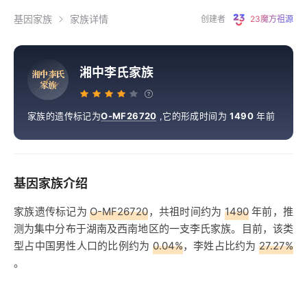
基因家族
家族详情
创建者
23魔方祖源
湘中李氏家族
湘
中
李
氏
家
族
家族的遗传标记为
O-MF26720
,
它的形成时间为
1490
年前
基因家族介绍
家族遗传标记为
O-MF26720
，共祖时间约为
1490
年前，推
测为集中分布于湖南及西南地区的一支李氏家族。目前，该类
型占中国男性人口的比例约为
0.04%
，李姓占比约为
27.27%
。