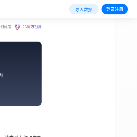
登录注册
导入数据
创建者
23魔方祖源
前