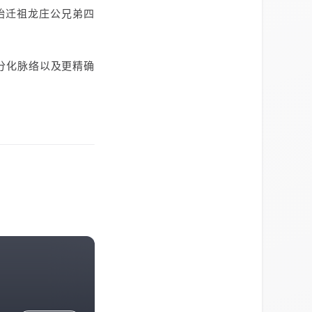
始迁祖龙庄公兄弟四
分化脉络以及更精确