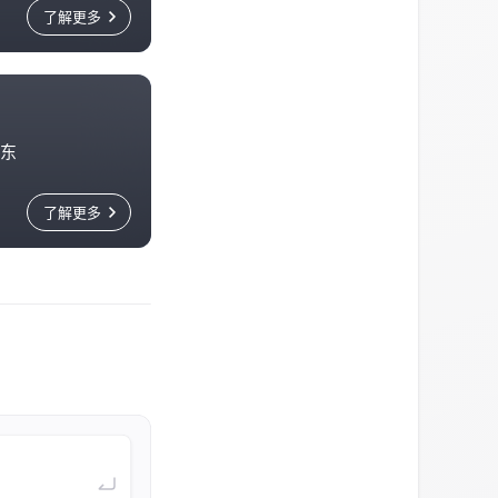
，称
了解更多
府
擢
，称
记
长
东
告疾
了解更多
资
。