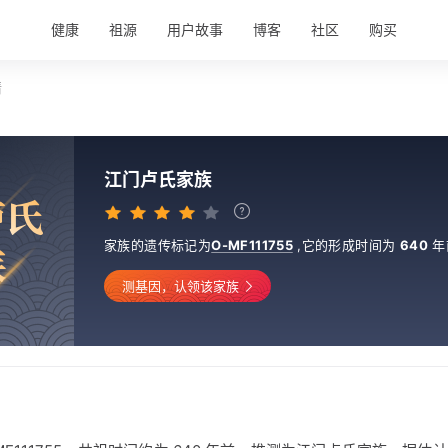
健康
祖源
用户故事
博客
社区
购买
情
江门卢氏家族
卢
氏
家族的遗传标记为
O-MF111755
,
它的形成时间为
640
年
族
测基因，认领该家族