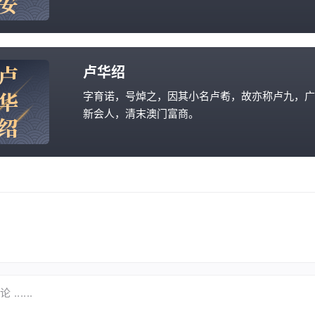
安
咸丰八年（1858 年），山东抚帅崇公专摺保奏
朝安才能出众，为山东省不可多得之员，请旨以知
缺出简放。后任登州府知府，帮办山东全省团练，
升衮沂曹济兵备道，督办四省粮台。
清同治二年（1863 年），以僧格林沁专摺保奏
卢
卢华绍
朝安才能出众，堪胜封疆大使之用，奉旨军机处
华
名，以封圻用，简放按察使司，钦加二品衔。朝安
字育诺，号焯之，因其小名卢耇，故亦称卢九，广
期督战，故患有脚病。清同治五年（1866 年）
新会人，清末澳门富商。
绍
归里。编修有《济宁直隶州续志》。
长子卢廉若与次子卢煊仲与孙中山私交甚笃，曾捐
革命。而其四子卢兴原，则曾任中华民国检察总长
......