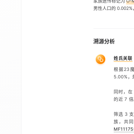
家族遗传标记为
O-
男性人口的 0.00
溯源分析
姓氏关联
根据23
5.00%
同时，
的近 7
筛选 3 
族，共同
MF11175