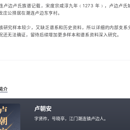
连卢边卢氏族谱记载，宋度宗咸淳九年﹙1273 年﹚，卢边卢氏
龙庄公择居在潮连卢边东亨村。
族研究样本较少，又缺乏谱系和历史资料，所以详细的内部支系
况还无法确证，留待后续增加更多样本和谱系资料深入研究。
简介
卢
卢朝安
朝
字贤祚，号晓亭，江门潮连镇卢边人。