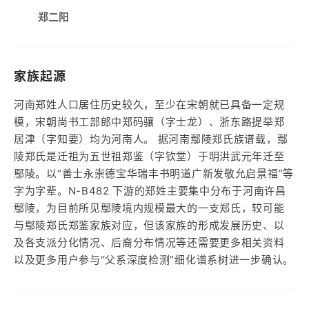
郑二阳
家族起源
河南郑姓人口居住历史较久，至少在宋朝就已具备一定规
模，宋朝尚书工部郎中郑码骧（字士龙）、浙东路提举郑
居津（字知要）均为河南人。 据河南鄢陵郑氏族谱载，鄢
陵郑氏是迁祖为五世祖郑鉴（字钦堂）于明洪武元年迁至
鄢陵。以“善士永崇德宝华瑞丰书明道广新发敬允启景福”等
字为字辈。N-B482 下游的郑姓主要集中分布于河南许昌
鄢陵，为目前所见鄢陵境内规模最大的一支郑氏，较可能
与鄢陵郑氏郑鉴家族对应，但该家族的形成发展历史、以
及各支派分化情况、后裔分布情况等还需要更多相关资料
以及更多用户参与“父系深度检测”细化谱系树进一步确认。