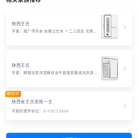
陜西王氏
字辈：斌广传宗本 尚朝之仕永 一二三四五 文章发繍锦 族茂支兴 家世昌荣 光明大振 学业规成
陕西王氏
字辈：卿相念思泽宣猷自治平庭居思履道兆庆获芳名
研究中
陕西省王氏家族一支
可能的遗传标记：O-FGC33994