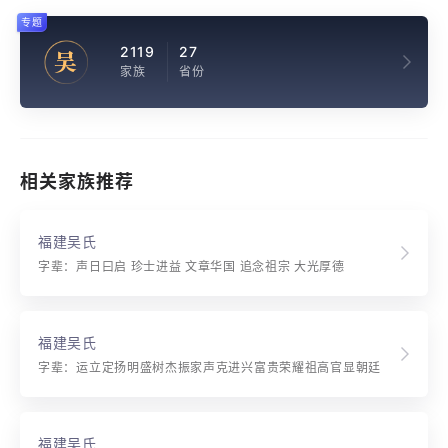
专题
2119
27
吴
家族
省份
相关家族推荐
福建吴氏
字辈：声日曰启 珍士进益 文章华国 追念祖宗 大光厚德
福建吴氏
字辈：运立定扬明盛树杰振家声克进兴富贵荣耀祖高官显朝廷
福建吴氏