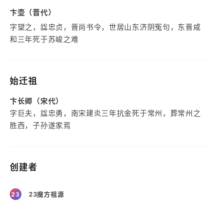
卞壶（晋代）
字望之，諡忠贞，晋尚书令，世居山东济阴冤句，东晋咸
和三年死于苏峻之难
始迁祖
卞长卿（宋代）
字巨夫，諡忠勇，南宋建炎三年抗金死于常州，葬常州之
胜西，子孙遂家焉
创建者
23魔方祖源
23