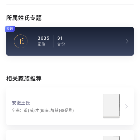
所属姓氏专题
专题
3635
31
王
家族
省份
相关家族推荐
安徽王氏
字辈：重(威)才(郎事功)辅(弼疑丞)