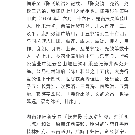
据乐至《陈氏族谱》记载，「陈尧镜、尧铭、尧
钦三兄弟，我陈氏上川之始祖也。陈尧镜生康熙
甲寅（1674 年）六月二十六日，楚南扶夷峰佳山
人。明末清初，西蜀兵燹甚烈，川人百存一二。
及平，康熙敕湖广填川，丁丑尧镜公二十有四，
与同邑族人国球、虞连、虞达、虞逊、良奉、良
祚、良朗、良鹏、上奏、及弟尧铭、尧钦等数十
人一齐上川。多落业潼川府中江与乐至县，尧镜
公落业中江云台山堰田沟和乐至张淹井两处开
基。公乃桂林知府（陈）和公之十五代，大房行
叟公位下十四代，世居扶夷峰佳山，迁乐至，生
子五：长舜浩、次舜滔、三舜海、四舜洪、五舜
治。家族字辈以：「尧舜禹汤，文武荣昌。世德
延远，福寿绵长」排序」。
湖南邵阳新宁县《扶彝陈氏族谱》称，始迁祖
（陈）和公，原籍江西泰和，明洪武时曾任粤西
桂林知府、云南道尹，后解甲归田，道经新宁，