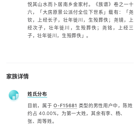
悦其山水而卜居南乡金家村。《族谱》卷之一十
六，「大房原景公派付全位下世系」载有：「尧
钦，上经长子，壮年徙川，生殁葬佚；尧镜，上
经次子，壮年徙川，生殁葬佚；尧铭，上经三
子，壮年徙川，生殁葬佚」。
家族详情
姓氏分布
目前，属于
O-F15681
类型的男性用户中，陈姓
约占 40.00%，为第一大姓，其余有李、杨、
张、周等姓。