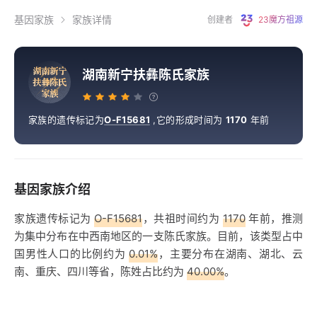
基因家族
家族详情
创建者
23魔方祖源
湖
南
新
宁
湖南新宁扶彝陈氏家族
扶
彝
陈
氏
家
族
家族的遗传标记为
O-F15681
,
它的形成时间为
1170
年前
基因家族介绍
家族遗传标记为
O-F15681
，共祖时间约为
1170
年前，推测
为集中分布在中西南地区的一支陈氏家族。目前，该类型占中
国男性人口的比例约为
0.01%
，主要分布在湖南、湖北、云
南、重庆、四川等省，陈姓占比约为
40.00%
。