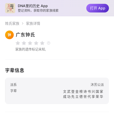
DNA里的历史 App
打开 App
登记资料，获取你的家族线索
姓氏家族
家族详情
广东钟氏
钟
家族的遗传标记未知,
字辈信息
派系
沐芳公派
字辈
文武登金榜诗书兴国家
成功先立德世代享荣华