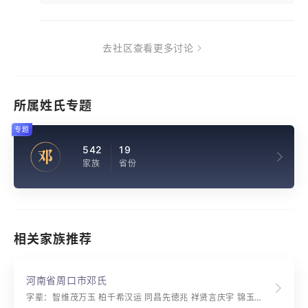
去社区查看更多讨论
所属姓氏专题
专题
542
19
邓
家族
省份
相关家族推荐
河南省周口市邓氏
字辈：智维茂万玉 柏千希汉运 同昌先徳兆 祥贤言庆宇 锦玉富康星 维善纪席依 于常