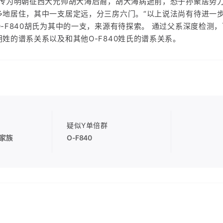
相传为明朝征西大元帅胡大海后裔，胡大海病逝前，恐子孙聚居势
多地居住，其中一支居定远，分三房六门。“以上说法尚有待进一
-F840胡氏为其中的一支，来源有待探索。 通过父系深度检测
姓的谱系关系以及和其他O-F840姓氏的谱系关系。
疑似Y单倍群
家族
O-F840