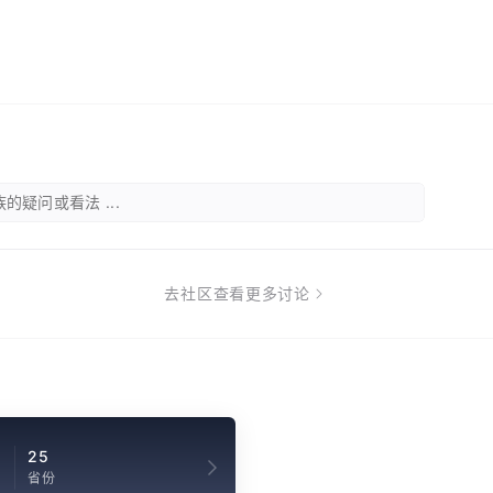
的疑问或看法 ...
去社区查看更多讨论
2
25
省份