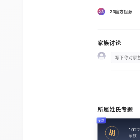
23魔方祖源
23
家族讨论
写下你对家族
所属姓氏专题
专题
102
胡
家族