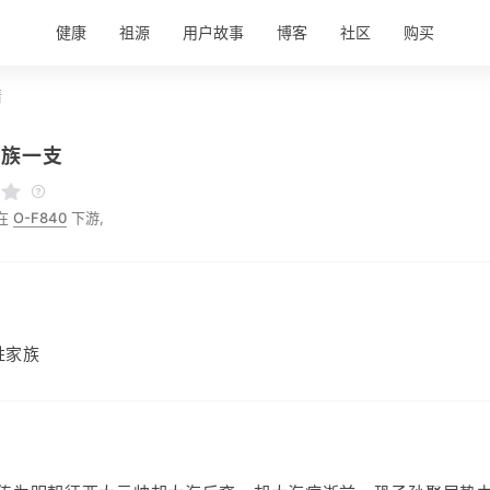
健康
祖源
用户故事
博客
社区
购买
情
家族一支
在
O-F840
下游,
姓家族