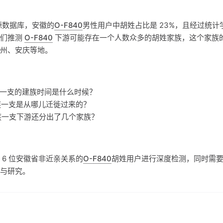
源数据库，安徽的
O-F840
男性用户中胡姓占比是 23%，且经过统
我们推测
O-F840
下游可能存在一个人数众多的胡姓家族，这个家族
州、安庆等地。
家族一支的建族时间是什么时候？
家族一支是从哪儿迁徙过来的？
家族一支下游还分出了几个家族？
 6 位安徽省非近亲关系的
O-F840
胡姓用户进行深度检测，同时需
与研究。