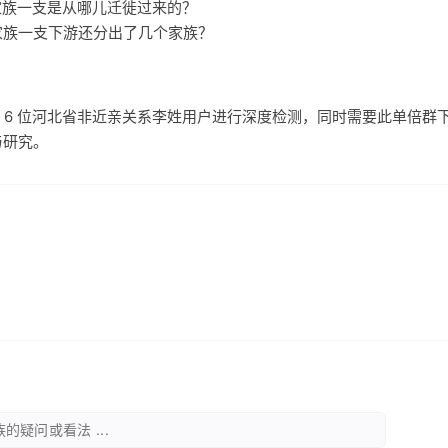
氏家族一支是从哪儿迁徙过来的？
氏家族一支下游还分出了几个家族？
 6 位河北省非近亲关系李姓用户进行深度检测，同时需要此单倍群
与研究。
的疑问或看法 ...