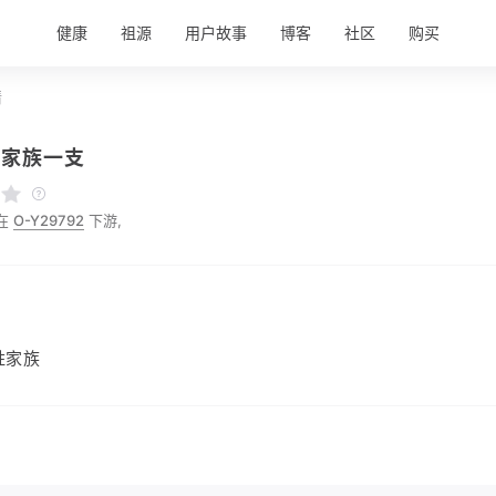
健康
祖源
用户故事
博客
社区
购买
情
氏家族一支
在
O-Y29792
下游,
姓家族