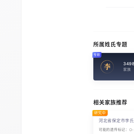
所属姓氏专题
专题
349
李
家族
相关家族推荐
研究中
河北省保定市李氏
可能的遗传标记：O-M