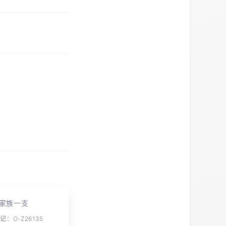
家族一支
：O-Z26135