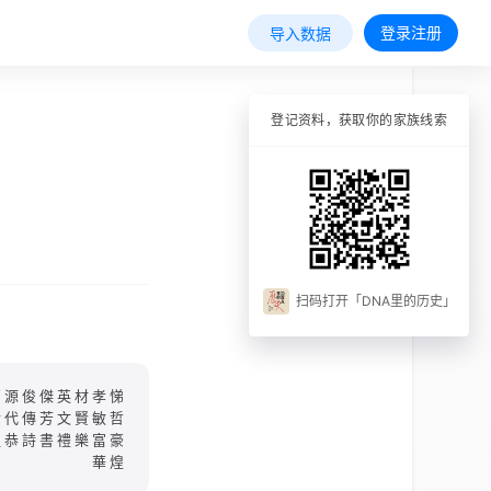
登录注册
导入数据
登记资料，获取你的家族线索
扫码打开「DNA里的历史」
萬源俊傑英材孝悌
世代傳芳文賢敏哲
溫恭詩書禮樂富豪
華煌