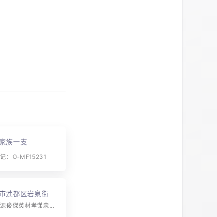
家族一支
：O-MF15231
市莲都区岩泉街道
字辈：千百萬源俊傑英材孝悌忠信世代傳芳文賢敏哲敦厚溫恭詩書禮樂富豪華煌