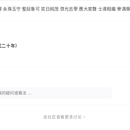
 永珠玉守 聖廷鲁可 奕日純茂 啓光志學 應大家聲 士達相繼 譽滿
武二十年）
的疑问或看法 ...
去社区查看更多讨论