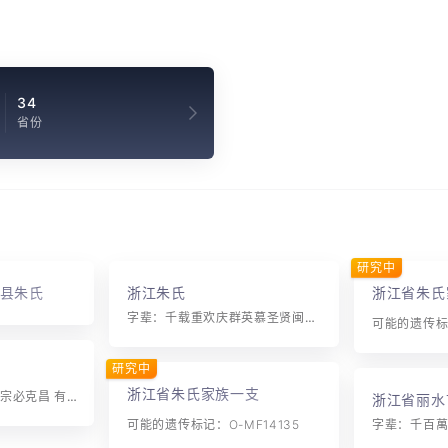
34
省份
研究中
县朱氏
浙江朱氏
浙江省朱氏
字辈：千载重欢庆群英慕圣贤闽越宗功业卢舒祖德基根深树丰茂蒂固木丛衍颂歌震寰宇子孙永相连
可能的遗传标记
研究中
浙江省朱氏家族一支
字辈：士可希嘉善 承宗必克昌 有人宏世德 永以应邦祥
浙江省丽水
朱氏
可能的遗传标记：O-MF14135