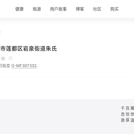
健康
祖源
用户故事
博客
社区
购买
情
水市莲都区岩泉街道朱氏
可能是
O-MF307332
,
千百
忠信
敦厚