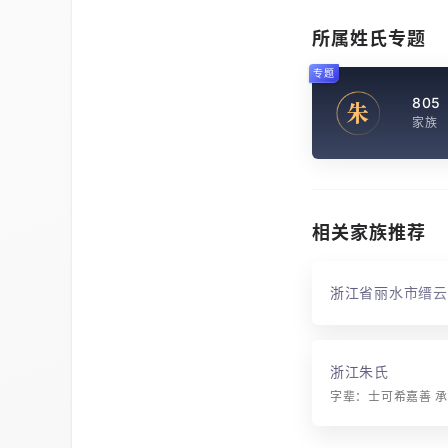
所属姓氏专题
专题
805
朱
家族
相关家族推荐
浙江省丽水市缙云
浙江朱氏