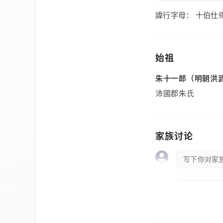
諱行字母： 十伯仕得
始祖
朱十一郎（明朝洪
沛國郡朱氏
家族讨论
写下你对家族