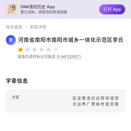
DNA里的历史 App
打开 App
登记资料，获取你的家族线索
姓氏家族
家族详情
河南省南阳市南阳市城乡一体化示范区李氏
李
家族的遗传标记可能是
O-MF320071
,
字辈信息
字辈
廷龙豫清应远辉祥成恒
贞运希广德裕世道克隆