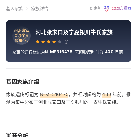
基因家族
家族详情
创建者
23魔方祖源
河
北
张
家
河北张家口及宁夏银川牛氏家族
口
及
宁
夏
银
川
牛
.
.
.
家族的遗传标记为
N-MF316475
,
它的形成时间为
430
年前
基因家族介绍
家族遗传标记为
N-MF316475
，共祖时间约为
430
年前，推
测为集中分布于河北张家口及宁夏银川的一支牛氏家族。
溯源分析