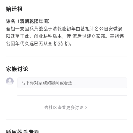
始迁祖
讳名（清朝乾隆年间）
吾祖一支因兵荒战乱于清乾隆初年由基祖讳名公自安徽涡
阳迁至于此，创业耕种爲本，传 流后世建立家邦。基祖讳
名因年代久远已无从查考(待考)。
家族讨论
写下你对家族的疑问或看法 ...
去社区查看更多讨论
所属姓氏专题