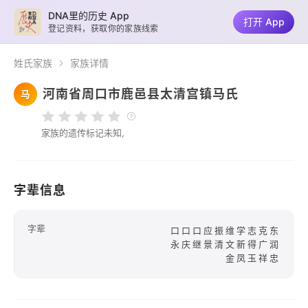
DNA里的历史 App
打开 App
登记资料，获取你的家族线索
姓氏家族
家族详情
河南省周口市鹿邑县太清宫镇马氏
马
家族的遗传标记未知,
字辈信息
字辈
口口口应振维学志克东
永庆继景清文新得广润
金凤玉祥忠