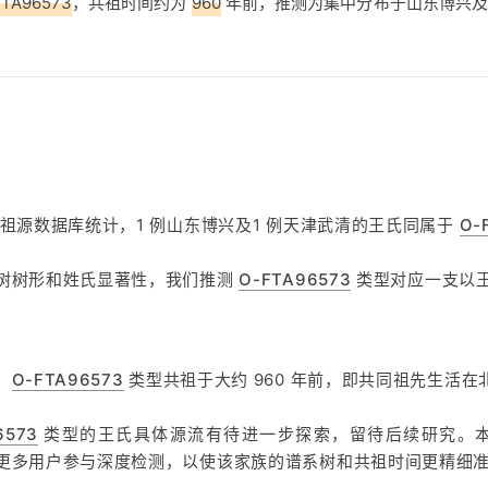
FTA96573
，共祖时间约为
960
年前，推测为集中分布于山东博兴及
方祖源数据库统计，1 例山东博兴及1 例天津武清的王氏同属于
O-
树树形和姓氏显著性，我们推测
O-FTA96573
类型对应一支以
，
O-FTA96573
类型共祖于大约 960 年前，即共同祖先生活在
6573
类型的王氏具体源流有待进一步探索，留待后续研究。
更多用户参与深度检测，以使该家族的谱系树和共祖时间更精细