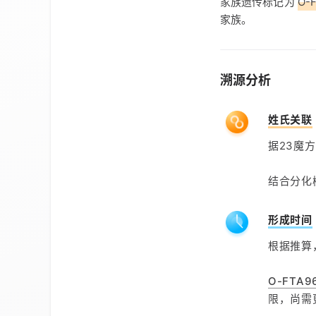
家族遗传标记为
O-
家族。
溯源分析
姓氏关联
据23魔
结合分化
形成时间
根据推算
O-FTA9
限，尚需