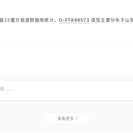
据23魔方祖源数据库统计，
O-FTA96573
类型主要分布于山
......
查看更多