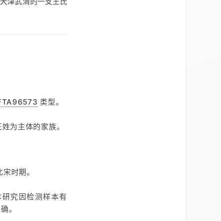
天津武清的一支王氏
FTA96573
类型。
王姓为主体的家族。
北宋时期。
本研究因检测样本有
准确。