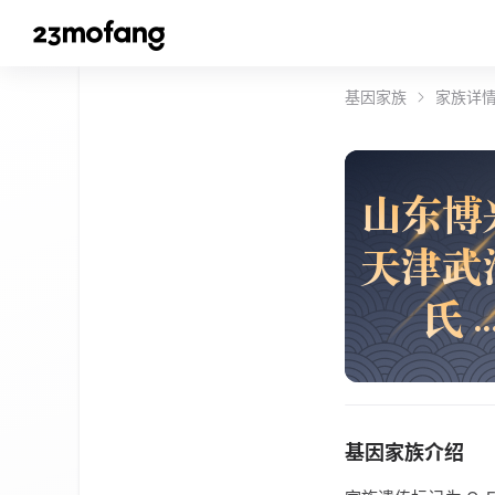
基因家族
家族详
山
东
博
天
津
武
氏
.
.
基因家族介绍