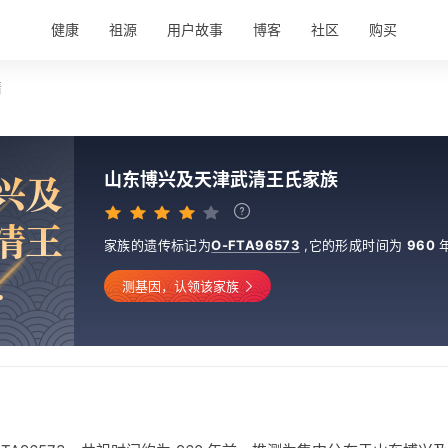
健康
祖源
用户故事
博客
社区
购买
情
兴
及
山东博兴及天津武清王氏家族
清
王
家族的遗传标记为
O-FTA96573
,
它的形成时间为
960
.
测基因，认领该家族